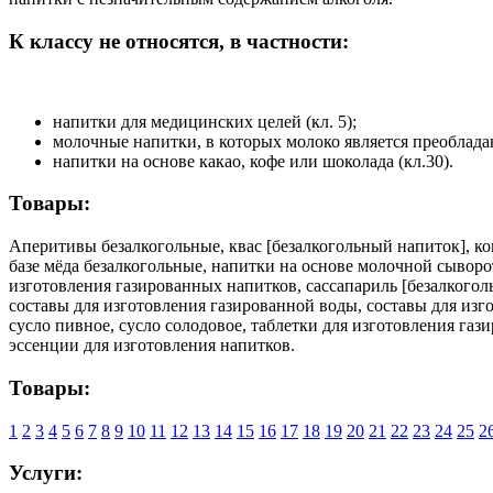
К классу не относятся, в частности:
напитки для медицинских целей (кл. 5);
молочные напитки, в которых молоко является преоблада
напитки на основе какао, кофе или шоколада (кл.30).
Товары:
Аперитивы безалкогольные, квас [безалкогольный напиток], к
базе мёда безалкогольные, напитки на основе молочной сывор
изготовления газированных напитков, сассапариль [безалкогол
составы для изготовления газированной воды, составы для изго
сусло пивное, сусло солодовое, таблетки для изготовления га
эссенции для изготовления напитков.
Товары:
1
2
3
4
5
6
7
8
9
10
11
12
13
14
15
16
17
18
19
20
21
22
23
24
25
2
Услуги: