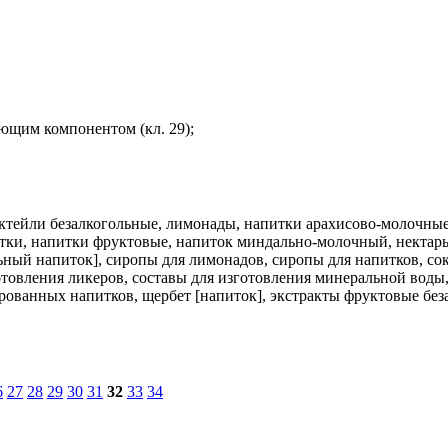
ющим компонентом (кл. 29);
октейли безалкогольные, лимонады, напитки арахисово-молочные
отки, напитки фруктовые, напиток миндально-молочный, нектар
ьный напиток], сиропы для лимонадов, сиропы для напитков, со
товления ликеров, составы для изготовления минеральной воды, 
зированных напитков, щербет [напиток], экстракты фруктовые без
6
27
28
29
30
31
32
33
34