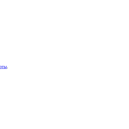
рты
.