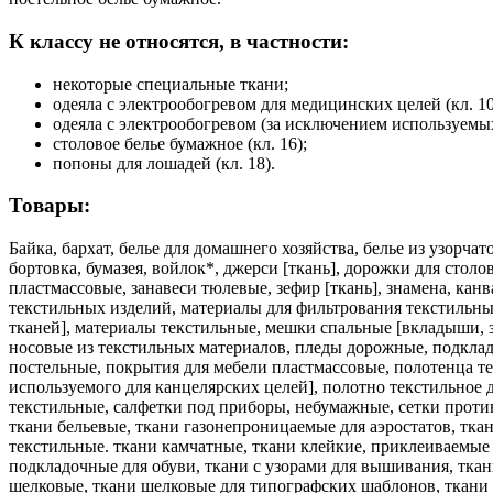
К классу не относятся, в частности:
некоторые специальные ткани;
одеяла с электрообогревом для медицинских целей (кл. 10
одеяла с электрообогревом (за исключением используемых
столовое белье бумажное (кл. 16);
попоны для лошадей (кл. 18).
Товары:
Байка, бархат, белье для домашнего хозяйства, белье из узорча
бортовка, бумазея, войлок*, джерси [ткань], дорожки для столо
пластмассовые, занавеси тюлевые, зефир [ткань], знамена, кан
текстильных изделий, материалы для фильтрования текстильны
тканей], материалы текстильные, мешки спальные [вкладыши, з
носовые из текстильных материалов, пледы дорожные, подкладк
постельные, покрытия для мебели пластмассовые, полотенца т
используемого для канцелярских целей], полотно текстильное 
текстильные, салфетки под приборы, небумажные, сетки противо
ткани бельевые, ткани газонепроницаемые для аэростатов, ткан
текстильные. ткани камчатные, ткани клейкие, приклеиваемые 
подкладочные для обуви, ткани с узорами для вышивания, ткан
шелковые, ткани шелковые для типографских шаблонов, ткани 