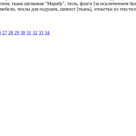
ния, ткань шелковая "Марабу", тюль, флаги [за исключением бу
 мебели, чехлы для подушек, шевиот [ткань], этикетки из тексти
6
27
28
29
30
31
32
33
34