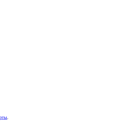
рты
.