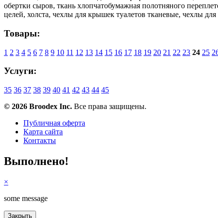
обертки сыров, ткань хлопчатобумажная полотняного переплете
целей, холста, чехлы для крышек туалетов тканевые, чехлы для
Товары:
1
2
3
4
5
6
7
8
9
10
11
12
13
14
15
16
17
18
19
20
21
22
23
24
25
2
Услуги:
35
36
37
38
39
40
41
42
43
44
45
© 2026 Broodex Inc.
Все права защищены.
Публичная оферта
Карта сайта
Контакты
Выполнено!
×
some message