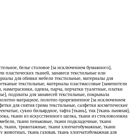
остельное, белье столовое [за исключением бумажного],
 или пластических тканей, занавеси текстильные или
атериалы для обивки мебели текстильные, материалы для
нетканые текстильные, материалы пластмассовые [заменители
 наматрасники, одеяла, парча, перчатки туалетные, платки
ье], подхваты для занавесей текстильные, покрывала
 полотно матрацное, полотно прорезиненное [за исключением
лфетки для снятия грима текстильные, салфетки косметические
чатые, сукно бильярдное, тафта [ткань], тик [ткань льняная],
рока, ткани из искусственного шелка, ткани из стекловолокна
мебели, ткани пеньковые, ткани подкладочные, ткани
в, ткани, трикотажные, ткани хлопчатобумажные, ткани
 животных, ткань газовая, ткань хлопчатобумажная для