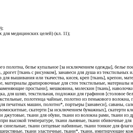
);
 для медицинских целей) (кл. 11);
того полотна, белье купальное [за исключением одежды], белье п
в, дрогет [ткань с рисунком], занавеси для душа из текстильных
ва для вышивания или ткачества, кисея, креп [ткань], крепон, м
е, материалы драпировочные для стен текстильные, материалы 
аменяющие простыни], мешковина, молескин [ткань], наволочки,
а, для шляп, текстильная, подложки для графинов [столовое бел
екстильные, полотенца чайные, полотно из пенькового волокна,
для печатных машин, полотно*, портьеры [занавеси], саваны, са
москитные, скатерти [за исключением бумажных], скатерти клеен
и джутовые, ткани для обуви, ткани из волокна рами, ткани из д
при высокой температуре, ткани льняные, ткани обивочные для 
и синельные, ткани ситцевые набивные, ткани тонкие для флаго
шерстяные, ткани эластичные, ткани*, ткани, имитирующие кожу