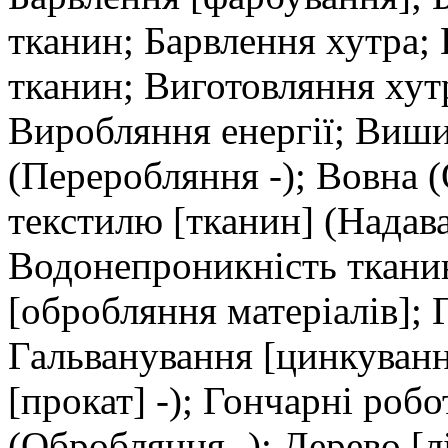
тканин; Барвлення хутра;
тканин; Виготовляння хут
Виробляння енергії; Виши
(Переробляння -); Вовна 
текстилю [тканин] (Надава
Водонепроникність тканин
[обробляння матеріалів];
Гальванування [цинкуванн
[прокат] -); Гончарні роб
(Обробляння -); Дерево [л