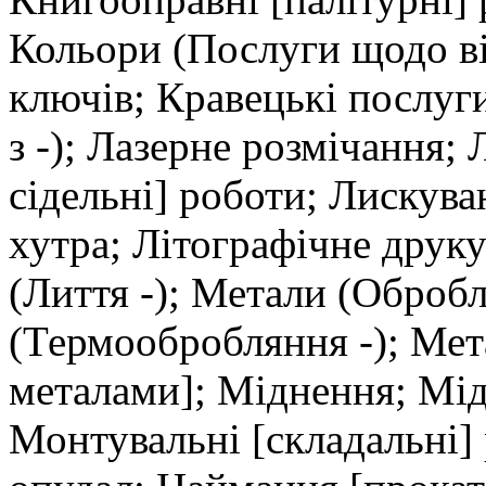
Кольори (Послуги щодо в
ключів; Кравецькі послуг
з -); Лазерне розмічання;
сідельні] роботи; Лискув
хутра; Літографічне друк
(Лиття -); Метали (Обробл
(Термообробляння -); Мет
металами]; Міднення; Мід
Монтувальні [складальні]