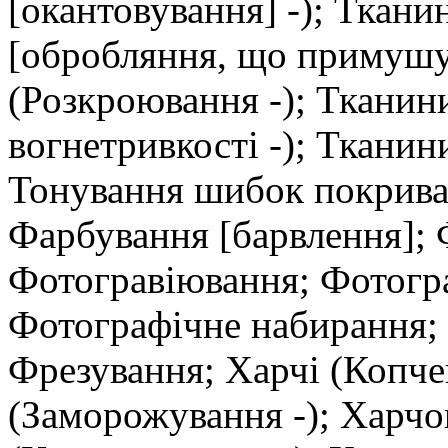
[окантовування] -); Ткани
[обробляння, що примушує
(Розкроювання -); Тканин
вогнетривкості -); Тканин
Тонування шибок покрива
Фарбування [барвлення]; 
Фотогравіювання; Фотогра
Фотографічне набирання; 
Фрезування; Харчі (Копче
(Заморожування -); Харчов