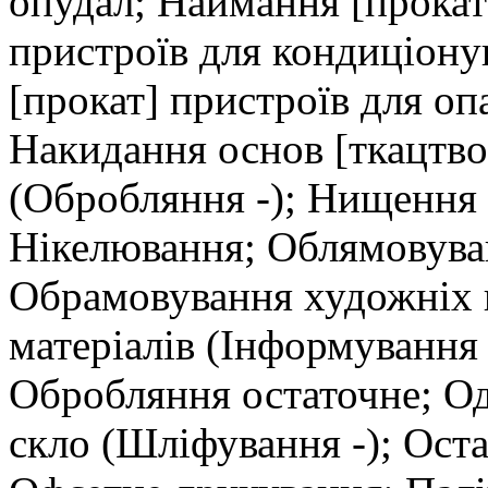
опудал; Наймання [прокат
пристроїв для кондиціону
[прокат] пристроїв для о
Накидання основ [ткацтво
(Обробляння -); Нищення с
Нікелювання; Облямовуван
Обрамовування художніх 
матеріалів (Інформування
Обробляння остаточне; Од
скло (Шліфування -); Ост