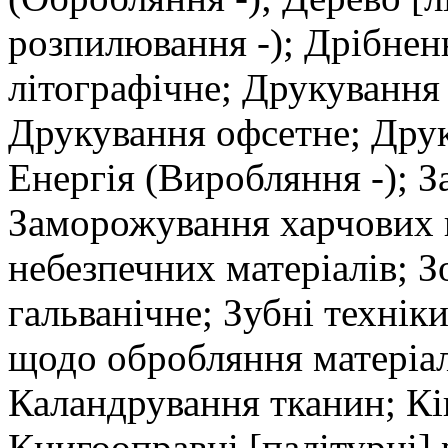
розпилювання -); Дрібнен
літографічне; Друкування
Друкування офсетне; Дру
Енергія (Виробляння -); З
Заморожування харчових 
небезпечних матеріалів; 
гальванічне; Зубні технік
щодо обробляння матеріал
Каландрування тканин; Кі
Книгооправні [палітурні] 