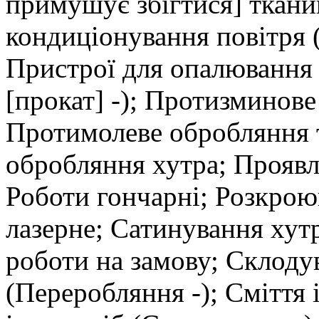
примушує збігтися] ткани
кондиціонування повітря (
Пристрої для опалювання
[прокат] -); Протизминов
Протимолеве обробляння 
обробляння хутра; Проявл
Роботи гончарні; Розкрою
лазерне; Сатинування хутр
роботи на замову; Склодув
(Переробляння -); Сміття 