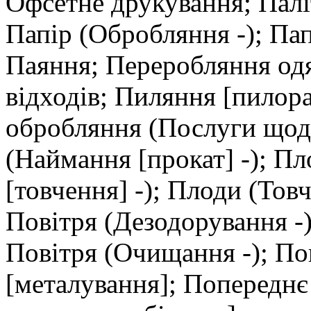
Офсетне друкування; Палі
Папір (Обробляння -); Пап
Паяння; Переробляння одя
відходів; Пиляння [пилор
обробляння (Послуги щодо
(Наймання [прокат] -); П
[товчення] -); Плоди (Тов
Повітря (Дезодорування -)
Повітря (Очищання -); П
[металування]; Попереднє