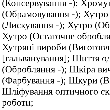
(Консервування -); Хрому
(Обрамовування -); Хутро 
(Лискування -); Хутро (О
Хутро (Остаточне оброблян
Хутряні вироби (Виготовл
[гальванування]; Шиття о
(Обробляння -); Шкіра ви
(Фарбування -); Шкури (
Шліфування оптичного скл
роботи;