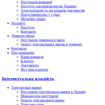
Реєстрація компанії
Послуги для нерезидентів України
Апостилізація та легалізація документів
Представництво у судах
Медичне право
Нотаріус
Послуги
Контакти
Доменні імена
Реєстрація доменного імені
Захист торговельних марок в доменах
Контакти
Про компанію
Наша команда
Клієнти
Документи
Як і чим платити
Інтелектуальна власність
Торговельні марки
Реєстрація торговельної марки в Україні
Міжнародна реєстрація
Пошук торговельної марки
Передача прав