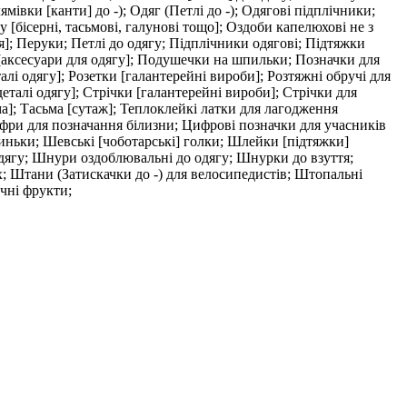
мівки [канти] до -); Одяг (Петлі до -); Одягові підплічники;
 [бісерні, тасьмові, галунові тощо]; Оздоби капелюхові не з
]; Перуки; Петлі до одягу; Підплічники одягові; Підтяжки
ні [аксесуари для одягу]; Подушечки на шпильки; Позначки для
алі одягу]; Розетки [галантерейні вироби]; Розтяжні обручі для
талі одягу]; Стрічки [галантерейні вироби]; Стрічки для
ма]; Тасьма [сутаж]; Теплоклейкі латки для лагодження
ифри для позначання білизни; Цифрові позначки для учасників
риньки; Шевські [чоботарські] голки; Шлейки [підтяжки]
одягу; Шнури оздоблювальні до одягу; Шнурки до взуття;
 Штани (Затискачки до -) для велосипедистів; Штопальні
чні фрукти;