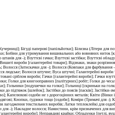
Кучерниці]; Бігуді паперові [папільйотки]; Білизна (Літери для п
ібки; Бобіни для утримування вишивальних або вовняних ниток [к
штанів для -); Взуттєві гачки; Взуттєві застібки; Взуттєві облад
Вишиті вироби [галантерейні товари]; Відзнаки, знаки розрізнюв
 Волосся (Затискачки для -); Волосся (Ковпаки для фарбування -);
осся людське; Волосся штучне; Вуса штучні; Галантерейні вироби 
овані сріблом вироби; Гачки [галантерейні вироби]; Гачки взуттє
ики; Голки для книгооправних [палітурних] робіт; Голки до чеса
ки]; Гольники [подушечки на голки]; Гольниці [скриньки на голки
ібки до підтяжок [шлейок]; Застібки до поясів [пасків]; Застібки-з
о]; Капелюхові оздоби не з дорогоцінних металів; Квіти (Вінки і
одягові; Кнопки, ґудзики тощо [оздоби]; Коміри (Тримачі для -);
 для лагодження текстильних виробів; Латки теплоклейкі для озд
ки для -); Накладне волосся; Намистини, крім призначених для в
[галантерейні вироби]; Неправдиві крайки; Обладунки [петлі, ву