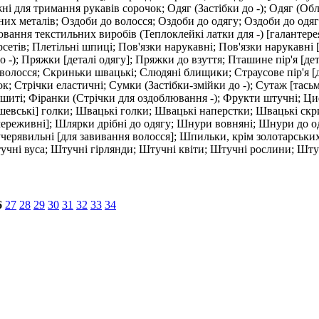
ні для тримання рукавів сорочок; Одяг (Застібки до -); Одяг (Обля
их металів; Оздоби до волосся; Оздоби до одягу; Оздоби до одягу
ання текстильних виробів (Теплоклейкі латки для -) [галантерея
корсетів; Плетільні шпиці; Пов'язки нарукавні; Пов'язки нарукав
 -); Пряжки [деталі одягу]; Пряжки до взуття; Пташине пір'я [дет
волосся; Скриньки швацькі; Слюдяні блищики; Страусове пір'я [де
к; Стрічки еластичні; Сумки (Застібки-змійки до -); Сутаж [тась
ишиті; Фіранки (Стрічки для оздоблювання -); Фрукти штучні; Ц
 [шевські] голки; Швацькі голки; Швацькі наперстки; Швацькі ск
[мереживні]; Шлярки дрібні до одягу; Шнури вовняні; Шнури до 
рявильні [для завивання волосся]; Шпильки, крім золотарських;
чні вуса; Штучні гірлянди; Штучні квіти; Штучні рослини; Шту
6
27
28
29
30
31
32
33
34