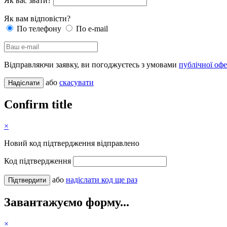
Як вас звати?
Як вам відповісти?
По телефону
По e-mail
Відправляючи заявку, ви погоджуєтесь з умовами
публічної оф
або
скасувати
Confirm title
×
Новий код підтвердження відправлено
Код підтвердження
або
надіслати код ще раз
Завантажуємо форму...
×