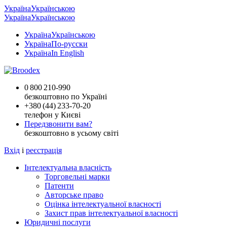
Україна
Українською
Україна
Українською
Україна
Українською
Україна
По-русски
Україна
In English
0 800 210-990
безкоштовно по Україні
+
380 (44) 233-70-20
телефон у Києві
Передзвонити вам?
безкоштовно в усьому світі
Вхід
і
реєстрація
Інтелектуальна власність
Торговельні марки
Патенти
Авторське право
Оцінка інтелектуальної власності
Захист прав інтелектуальної власності
Юридичні послуги