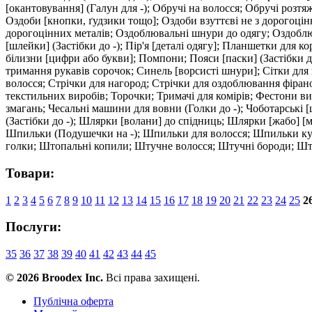
[окантовування] (Галун для -); Обручі на волосся; Обручі розтяж
Оздоби [кнопки, ґудзики тощо]; Оздоби взуттєві не з дорогоцінн
дорогоцінних металів; Оздоблювальні шнури до одягу; Оздоблюв
[шлейки] (Застібки до -); Пір'я [деталі одягу]; Планшетки для 
білизни [цифри або букви]; Помпони; Пояси [паски] (Застібки до
тримання рукавів сорочок; Синель [ворсисті шнури]; Сітки для 
волосся; Стрічки для нагород; Стрічки для оздоблювання фірано
текстильних виробів; Торочки; Тримачі для комірів; Фестони в
змагань; Чесальні машини для вовни (Голки до -); Чоботарські
(Застібки до -); Шлярки [волани] до спідниць; Шлярки [жабо] 
Шпильки (Подушечки на -); Шпильки для волосся; Шпильки куче
голки; Штопальні копили; Штучне волосся; Штучні бороди; Шту
Товари:
1
2
3
4
5
6
7
8
9
10
11
12
13
14
15
16
17
18
19
20
21
22
23
24
25
2
Послуги:
35
36
37
38
39
40
41
42
43
44
45
© 2026 Broodex Inc.
Всі права захищені.
Публічна оферта