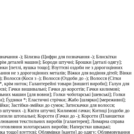
означання -); Білизна (Цифри для позначання -); Блискітки
рім деталей машин]; Бороди штучні; Брошки [деталі одягу];
унки [петлі, вушка тощо]; Взуттєві оздоби не з дорогоцінних
ання не з дорогоцінних металів; Віжки для водіння дітей; Вінки
 Волосся (Коси з -); Волосся (Оздоби до -); Волосся (Сітки
*, крім ниток; Галантерейні товари [вишиті вироби]; Галун для
ві; Гачки вишивальні; Гачки до корсетів; Гачки килимові;
льних машин [для вовни]; Голки чоботарські [шевські]; Голки
]; Ґудзики *; Еластичні стрічки; Жабо [шлярки] [мереживні];
мійки; Застібки-змійки до сумок; Затискачки для волосся;
з штучних -); Квіти штучні; Килимові гачки; Китиці [оздоби до
 Копили штопальні; Корсети (Гачки до -); Корсети (Планшетки
облювання текстильних виробів [галантерея]; Лимарна справа
иготовляння золотарських виробів; Наперстки швацькі;
шка тощо] взуттєві; Облямівки [канти] до одягу; Облямовування