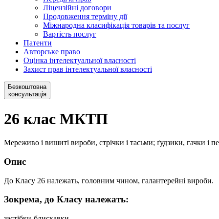
Ліцензійні договори
Продовження терміну дії
Міжнародна класифікація товарів та послуг
Вартість послуг
Патенти
Авторське право
Оцінка інтелектуальної власності
Захист прав інтелектуальної власності
Безкоштовна
консультація
26 клас МКТП
Мереживо і вишиті вироби, стрічки і тасьми; ґудзики, гачки і п
Опис
До Класу 26 належать, головним чином, галантерейні вироби.
Зокрема, до Класу належать:
застібки-блискавки.