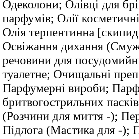
Одеколони; Олівці для брі
парфумів; Олії косметичні;
Олія терпентинна [скипид
Освіжання дихання (Смуж
речовини для посудомий
туалетне; Очищальні препа
Парфумерні вироби; Парф
бритвогострильних пасків;
(Розчини для миття -); П
Підлога (Мастика для -); 