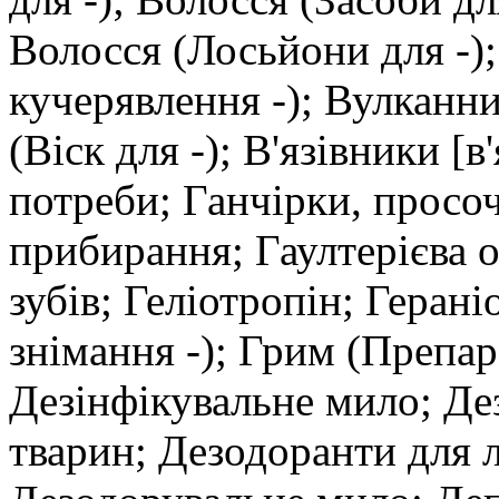
Волосся (Лосьйони для -)
кучерявлення -); Вулканн
(Віск для -); В'язівники [
потреби; Ганчірки, просо
прибирання; Гаултерієва о
зубів; Геліотропін; Геран
знімання -); Грим (Препар
Дезінфікувальне мило; Д
тварин; Дезодоранти для 