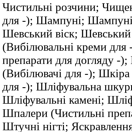
Чистильні розчини; Чищен
для -); Шампуні; Шампуні
Шевський віск; Шевський 
(Вибілювальні креми для 
препарати для догляду -);
(Вибілювачі для -); Шкіра
для -); Шліфувальна шкур
Шліфувальні камені; Шліф
Шпалери (Чистильні препар
Штучні нігті; Яскравлення