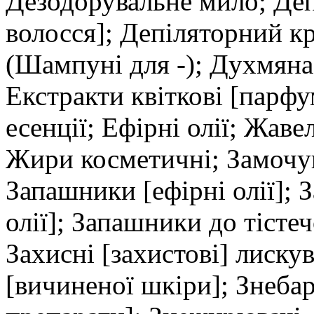
Дезодорувальне мило; Деп
волосся]; Депіляторний к
(Шампуні для -); Духмяна
Екстракти квіткові [парфу
есенції; Ефірні олії; Жаве
Жири косметичні; Замочув
Запашники [ефірні олії]; 
олії]; Запашники до тістечо
Захисні [захистові] лиск
[вичиненої шкіри]; Знеба