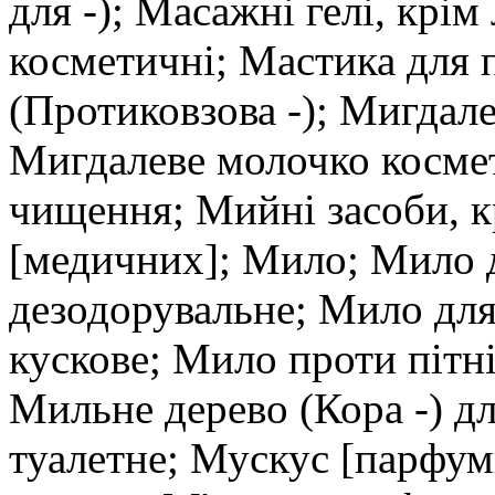
для -); Масажні гелі, крі
косметичні; Мастика для 
(Протиковзова -); Мигдале
Мигдалеве молочко косме
чищення; Мийні засоби, к
[медичних]; Мило; Мило 
дезодорувальне; Мило для
кускове; Мило проти пітн
Мильне дерево (Кора -) д
туалетне; Мускус [парфум