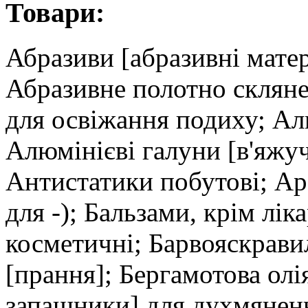
Товари:
Абразиви [абразивні матер
Абразивне полотно скляне
для освіжання подиху; Ал
Алюмінієві галуни [в'яжу
Антистатики побутові; Ар
для -); Бальзами, крім лі
косметичні; Барвояскравил
[прання]; Бергамотова олі
запашники] для духмяненн