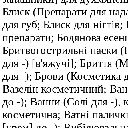
Блиск (Препарати для над
для губ; Блиск для нігтів
препарати; Бодянова есенц
Бритвогострильні паски (П
для -) [в'яжучі]; Бриття (
для -); Брови (Косметика д
Вазелін косметичний; Ван
до -); Ванни (Солі для -),
косметична; Ватні паличк
[крем] до -); Вибілювальн