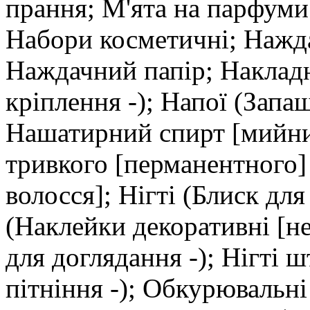
прання; М'ята на парфуми;
Набори косметичні; Нажд
Наждачний папір; Накладн
кріплення -); Напої (Запаш
Нашатирний спирт [мийний
тривкого [перманентного]
волосся]; Нігті (Блиск для 
(Наклейки декоративні [не
для доглядання -); Нігті 
пітніння -); Обкурювальн