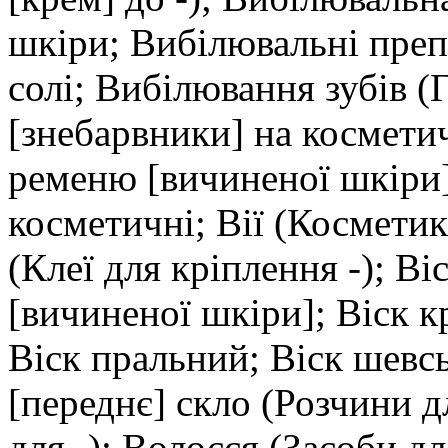
шкіри; Вибілювальні преп
солі; Вибілювання зубів (Г
[знебарвники] на космети
ременю [вичиненої шкіри]
косметичні; Вії (Косметика
(Клеї для кріплення -); Ві
[вичиненої шкіри]; Віск к
Віск пральний; Віск шевсь
[переднє] скло (Розчини д
для -); Волосся (Засоби дл