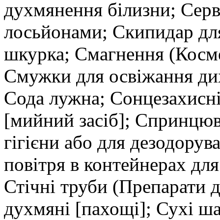
духмянення білизни; Сер
лосьйонами; Скипидар дл
шкурка; Смагнення (Косме
Смужки для освіжання ди
Сода лужна; Сонцезахисн
[мийний засіб]; Спринцюв
гігієни або для дезодорув
повітря в контейнерах дл
Стічні труби (Препарати д
духмяні [пахощі]; Сухі ш