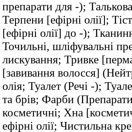
препарати для -); Тальков
Терпени [ефірні олії]; Тіс
[ефірні олії] до -); Ткани
Точильні, шліфувальні пр
лискування; Тривке [перм
[завивання волосся] (Нейт
олія; Туалет (Речі -); Туа
та брів; Фарби (Препарати
косметичні; Хна [космети
ефірні олії; Чистильна кр