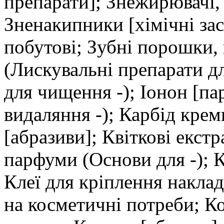
препарати]; Знежирювачі,
Зненакипники [хімічні за
побутові; Зубні порошки, 
(Лискувальні препарати дл
для чищення -); Іонон [па
видаляння -); Карбід крем
[абразиви]; Квіткові екст
парфуми (Основи для -); Ке
Клеї для кріплення накла
на косметичні потреби; К