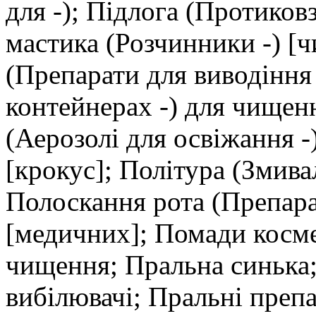
для -); Підлога (Протиковз
мастика (Розчинники -) [
(Препарати для виводіння 
контейнерах -) для чищен
(Аерозолі для освіжання 
[крокус]; Політура (Змива
Полоскання рота (Препарат
[медичних]; Помади косме
чищення; Пральна синька;
вибілювачі; Пральні преп