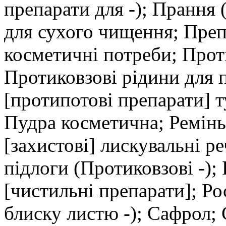
препарати для -); Прання 
для сухого чищення; Препа
косметичні потреби; Прот
Протиковзові рідини для 
[протипотові препарати] 
Пудра косметична; Ремінь
[захистові] лискувальні ре
підлоги (Протиковзові -);
[чистильні препарати]; Р
блиску листю -); Сафрол;