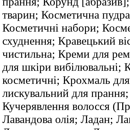
прання; Корунд [абразив]
тварин; Косметична пудра
Косметичні набори; Косме
схуднення; Кравецький ві
чистильна; Креми для ре
для шкіри вибілювальні; 
косметичні; Крохмаль дл
лискувальний для прання;
Кучерявлення волосся (Пре
Лавандова олія; Ладан; Ла