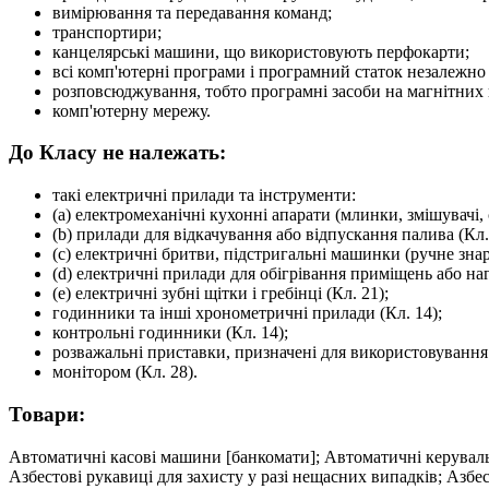
вимірювання та передавання команд;
транспортири;
канцелярські машини, що використовують перфокарти;
всі комп'ютерні програми і програмний статок незалежно ві
розповсюджування, тобто програмні засоби на магнітних н
комп'ютерну мережу.
До Класу не належать:
такі електричні прилади та інструменти:
(a) електромеханічні кухонні апарати (млинки, змішувачі,
(b) прилади для відкачування або відпускання палива (Кл. 
(c) електричні бритви, підстригальні машинки (ручне знаря
(d) електричні прилади для обігрівання приміщень або на
(e) електричні зубні щітки і гребінці (Кл. 21);
годинники та інші хронометричні прилади (Кл. 14);
контрольні годинники (Кл. 14);
розважальні приставки, призначені для використовування
монітором (Кл. 28).
Товари:
Автоматичні касові машини [банкомати]; Автоматичні керувальні пристрої до транспортних засобів; Автостоянкові лічильники [часу]; Аерометри; Азбестовий одяг для захисту від вогню; Азбестові рукавиці для захисту у разі нещасних випадків; Азбестові щити для пожежників; Актинометри; Акумулятори електричні; Акумулятори електричні (Банки -); Акумулятори електричні (Корпуси -); Акумулятори електричні до транспортних засобів; Акустичні пристрої зв'язку; Алідади; Альтиметри; Амперметри; Аналізування (Апаратура, крім лікарської [медичної], для -); Анемометри; Аноди; Анодні батареї; Антени; Антикатоди; Апарати електричні для дистанційного запалювання; Апертометри [оптичні]; Ареометри для кислот [ацидометри] акумуляторні; Астрономічні прилади та інструменти; Астрофотографування (Об'єктиви для -); Аудіовізуальні навчальні засоби; Бакени [буї, маяки] світиві; Банки акумуляторів електричних; Барометри; Батареї для запалювання; Батареї електричні; Безміни [ваги]; Бензин (Покажчики рівня -); Бетатрони; Біноклі; Блоки пам'яті або мікропроцесори [зінтегровані [інтегральні] схеми]; Блокноти-комп'ютери; Брандспойти [стволи пожежні]; Браслети (Закодовані ідентифікаційні -) магнітні; Бродіння [ферментація] (Апарати лабораторні для -); Бронежилети [жилети непробивні]; Буї вказівні; Буї, бакени сигнальні; Бусолі; Ваги; Ваги [безміни]; Ваги мостові, ваги-платформи; Важелі звукознімачів до програвачів; Важення (Машини, пристрої для -); Важення (Прилади і пристрої для -); Важки прямовисні; Вакуумметри; Варіометри; Вентилі соленоїдні [електромагнітні перемикачі]; Верхова їзда (Шоломи для -); Взуття для захисту у разі нещасних випадків, від проміння і вогню; Вибори (Рахувальні машини для -); Виводи [клеми] [електричні]; Видання електронні завантажні; Вилки, розетки штепсельні тощо [електричні з'єднувачі]; Вимикачі електричні; Вимикачі закриті електричні; Вимірювальні давачі; Вимірювальні інструменти; Вимірювальні прилади; Вимірювальні прилади електричні; Вимірювальні пристрої; Випрямлячі струму; Високочастотна апаратура; Відгалужувальні коробки електричні; Відеоекрани; Відеозаписування (Магнітні стрічки для -); Відеозаписування (Пристрої для -); Відеоігри (Касети з -); Відеокамери; Відеокасети; Відеотелефони; Відповідачі телефонні; Відстань (Лічильники пройденої -); Відстань (Лічильники пройденої -) до транспортних засобів; Відстань (Прилади для вимірювання -); Візири до фотоапаратів; Віскозиметри; Вітер (Покажчики напрямку -); Віхи [рейки] [геодезичні інструменти]; Вічка оптичні дверні; Вказівні буї; Вмикачі [микачі]; Вогнегасники; Вогонь (Костюми для захисту від -); Вода (Покажчики рівня -); Водолазні костюми спеціальні, скафандри; Волоконні оптичні жильники [кабелі]; Вольтметри; Вольтододавальні пристрої; Вушні затички для водолазів, пірнальників; Газоаналізатори; Газометри [вимірювальні інструменти]; Газорозрядні трубки електричні, крім світильних; Галенітові кристали [детектори]; Гальванічні батареї; Гальванічні елементи; Гальванометри; Гарнітура для телефонів; Геліографи; Геодезичні інструменти та прилади; Гирі, важки; Гігрометри; Гідролокатори [сонари]; Гідрометри; Годинники (Табель- -) [часореєструвальні пристрої]; Голки до програвачів; Головки записувальні і відтворювальні (Стрічки для чищення -); Головні процесові блоки [процесори]; Голограми; Грамплатівки, звукозаписові диски; Грамплатівки, звукозаписові диски (Очищальні пристрої для -); Громовідводи [розрядн