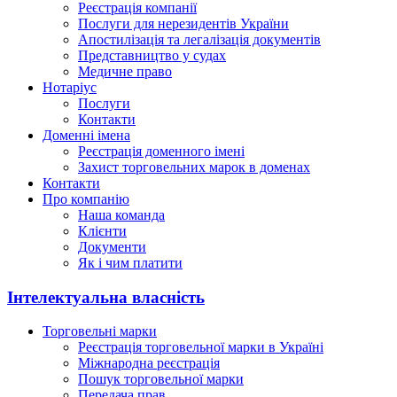
Реєстрація компанії
Послуги для нерезидентів України
Апостилізація та легалізація документів
Представництво у судах
Медичне право
Нотаріус
Послуги
Контакти
Доменні імена
Реєстрація доменного імені
Захист торговельних марок в доменах
Контакти
Про компанію
Наша команда
Клієнти
Документи
Як і чим платити
Інтелектуальна власність
Торговельні марки
Реєстрація торговельної марки в Україні
Міжнародна реєстрація
Пошук торговельної марки
Передача прав