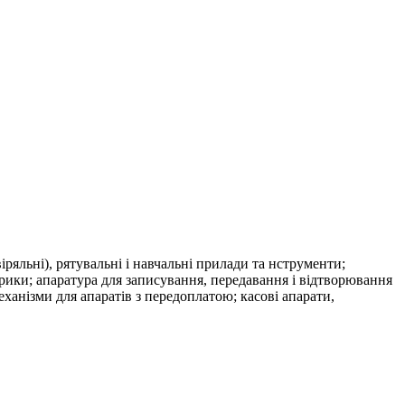
віряльні), рятувальні і навчальні прилади та нструменти;
ики; апаратура для записування, передавання і відтворювання
еханізми для апаратів з передоплатою; касові апарати,