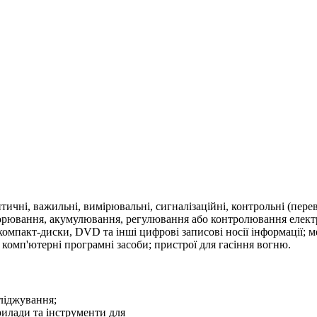
птичні, важильні, вимірювальні, сигналізаційні, контрольні (пере
орювання, акумулювання, регулювання або контролювання електр
; компакт-диски, DVD та інші цифрові записові носії інформації; м
комп'ютерні програмні засоби; пристрої для гасіння вогню.
ліджування;
рилади та інструменти для