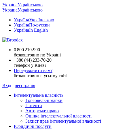
Україна
Українською
Україна
Українською
Україна
Українською
Україна
По-русски
Україна
In English
0 800 210-990
безкоштовно по Україні
+
380 (44) 233-70-20
телефон у Києві
Передзвонити вам?
безкоштовно в усьому світі
Вхід
і
реєстрація
Інтелектуальна власність
Торговельні марки
Патенти
Авторське право
Оцінка інтелектуальної власності
Захист прав інтелектуальної власності
Юридичні послуги