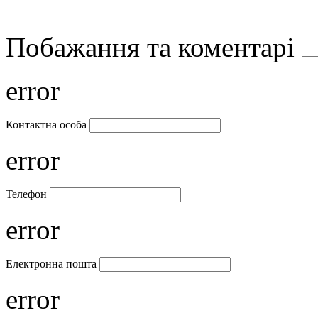
Побажання та коментарі
error
Контактна особа
error
Телефон
error
Електронна пошта
error