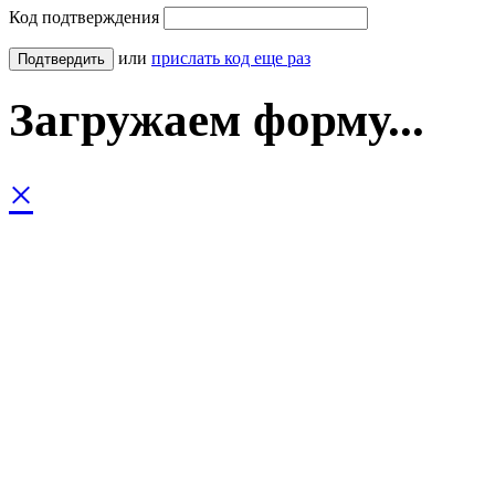
Код подтверждения
или
прислать код еще раз
Загружаем форму...
×