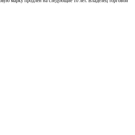
говую марку продлен на следующие 10 лет. Владелец торговой