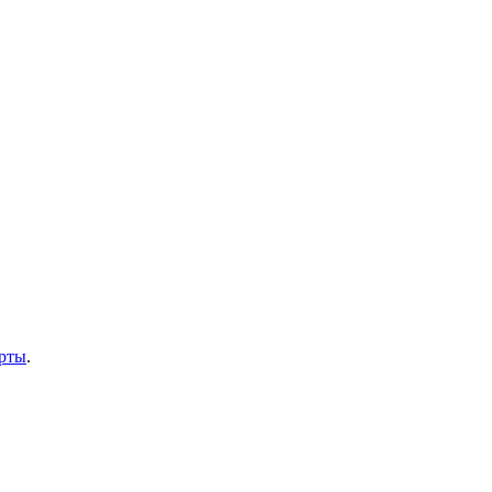
рты
.